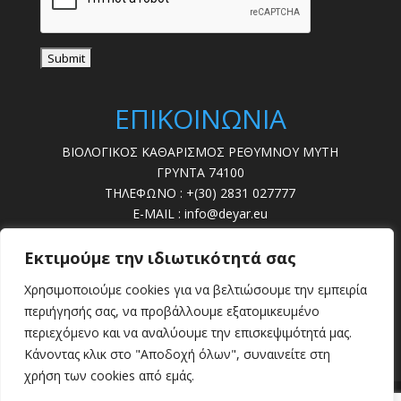
ΕΠΙΚΟΙΝΩΝΙΑ
ΒΙΟΛΟΓΙΚΟΣ ΚΑΘΑΡΙΣΜΟΣ ΡΕΘΥΜΝΟΥ ΜΥΤΗ
ΓΡΥΝΤΑ 74100
ΤΗΛΕΦΩΝΟ : +(30) 2831 027777
E-MAIL : info@deyar.eu
ΩΡΕΣ ΛΕΙΤ. : 07:30 – 15:00
Εκτιμούμε την ιδιωτικότητά σας
ΔΕΥΤΕΡΑ - ΠΑΡΑΣΚΕΥΗ
Χρησιμοποιούμε cookies για να βελτιώσουμε την εμπειρία
ΒΛΑΒΕΣ : 28310 22789
περιήγησής σας, να προβάλλουμε εξατομικευμένο
περιεχόμενο και να αναλύουμε την επισκεψιμότητά μας.
Κάνοντας κλικ στο "Αποδοχή όλων", συναινείτε στη
χρήση των cookies από εμάς.