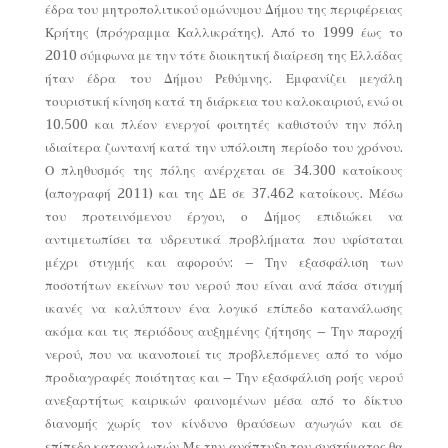
έδρα του μητροπολιτικού ομώνυμου Δήμου της περιφέρειας
Κρήτης (πρόγραμμα Καλλικράτης). Από το 1999 έως το
2010 σύμφωνα με την τότε διοικητική διαίρεση της Ελλάδας
ήταν έδρα του Δήμου Ρεθύμνης. Εμφανίζει μεγάλη
τουριστική κίνηση κατά τη διάρκεια του καλοκαιριού, ενώ οι
10.500 και πλέον ενεργοί φοιτητές καθιστούν την πόλη
ιδιαίτερα ζωντανή κατά την υπόλοιπη περίοδο του χρόνου.
Ο πληθυσμός της πόλης ανέρχεται σε 34.300 κατοίκους
(απογραφή 2011) και της ΔΕ σε 37.462 κατοίκους. Μέσω
του προτεινόμενου έργου, ο Δήμος επιδιώκει να
αντιμετωπίσει τα υδρευτικά προβλήματα που υφίσταται
μέχρι στιγμής και αφορούν: – Την εξασφάλιση των
ποσοτήτων εκείνων του νερού που είναι ανά πάσα στιγµή
ικανές να καλύπτουν ένα λογικό επίπεδο κατανάλωσης
ακόμα και τις περιόδους αυξημένης ζήτησης – Την παροχή
νερού, που να ικανοποιεί τις προβλεπόμενες από το νόµο
προδιαγραφές ποιότητας και – Την εξασφάλιση ροής νερού
ανεξαρτήτως καιρικών φαινομένων µέσα από το δίκτυο
διανοµής χωρίς τον κίνδυνο θραύσεων αγωγών και σε
επίπεδο καταναλωτών Με την ανάπτυξη του συστήματος θα