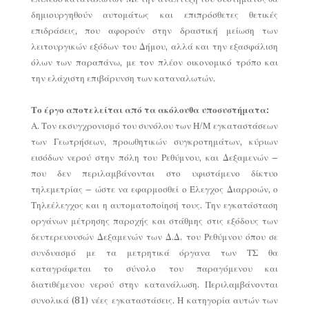
δημιουργηθούν αυτομάτως και επιπρόσθετες θετικές
επιδράσεις, που αφορούν στην δραστική μείωση των
λειτουργικών εξόδων του Δήμου, αλλά και την εξασφάλιση
όλων των παραπάνω, με τον πλέον οικονομικό τρόπο και
την ελάχιστη επιβάρυνση των καταναλωτών.
Το έργο αποτελείται από τα ακόλουθα υποσυστήματα:
Α. Τον εκσυγχρονισμό του συνόλου των Η/Μ εγκαταστάσεων
των Γεωτρήσεων, προωθητικών συγκροτημάτων, κύριων
εισόδων νερού στην πόλη του Ρεθύμνου, και Δεξαμενών –
που δεν περιλαμβάνονται στο υφιστάμενο δίκτυο
τηλεμετρίας – ώστε να εφαρμοσθεί ο Έλεγχος Διαρροών, ο
Τηλεέλεγχος και η αυτοματοποίησή τους. Την εγκατάσταση
οργάνων μέτρησης παροχής και στάθμης στις εξόδους των
δευτερευουσών Δεξαμενών των Δ.Δ. του Ρεθύμνου όπου σε
συνδυασμό με τα μετρητικά όργανα των ΤΣ θα
καταγράφεται το σύνολο του παραγόμενου και
διατιθέμενου νερού στην κατανάλωση. Περιλαμβάνονται
συνολικά (81) νέες εγκαταστάσεις. Η κατηγορία αυτών των