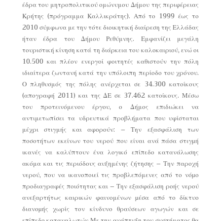
έδρα του μητροπολιτικού ομώνυμου Δήμου της περιφέρειας
Κρήτης (πρόγραμμα Καλλικράτης). Από το 1999 έως το
2010 σύμφωνα με την τότε διοικητική διαίρεση της Ελλάδας
ήταν έδρα του Δήμου Ρεθύμνης. Εμφανίζει μεγάλη
τουριστική κίνηση κατά τη διάρκεια του καλοκαιριού, ενώ οι
10.500 και πλέον ενεργοί φοιτητές καθιστούν την πόλη
ιδιαίτερα ζωντανή κατά την υπόλοιπη περίοδο του χρόνου.
Ο πληθυσμός της πόλης ανέρχεται σε 34.300 κατοίκους
(απογραφή 2011) και της ΔΕ σε 37.462 κατοίκους. Μέσω
του προτεινόμενου έργου, ο Δήμος επιδιώκει να
αντιμετωπίσει τα υδρευτικά προβλήματα που υφίσταται
μέχρι στιγμής και αφορούν: – Την εξασφάλιση των
ποσοτήτων εκείνων του νερού που είναι ανά πάσα στιγµή
ικανές να καλύπτουν ένα λογικό επίπεδο κατανάλωσης
ακόμα και τις περιόδους αυξημένης ζήτησης – Την παροχή
νερού, που να ικανοποιεί τις προβλεπόμενες από το νόµο
προδιαγραφές ποιότητας και – Την εξασφάλιση ροής νερού
ανεξαρτήτως καιρικών φαινομένων µέσα από το δίκτυο
διανοµής χωρίς τον κίνδυνο θραύσεων αγωγών και σε
επίπεδο καταναλωτών Με την ανάπτυξη του συστήματος θα