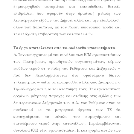
δημιουργηθούν αυτομάτως και επιπρόσθετες θετικές
επιδράσεις, που αφορούν στην δραστική μείωση των
λειτουργικών εξόδων του Δήμου, αλλά και την εξασφάλιση
όλων των παραπάνω, με τον πλέον οικονομικό τρόπο και
την ελάχιστη επιβάρυνση των καταναλωτών.
Το έργο αποτελείται από τα ακόλουθα υποσυστήματα:
Α. Τον εκσυγχρονισμό του συνόλου των Η/Μ εγκαταστάσεων
των Γεωτρήσεων, προωθητικών συγκροτημάτων, κύριων
εισόδων νερού στην πόλη του Ρεθύμνου, και Δεξαμενών –
που δεν περιλαμβάνονται στο υφιστάμενο δίκτυο
τηλεμετρίας – ώστε να εφαρμοσθεί ο Έλεγχος Διαρροών, ο
Τηλεέλεγχος και η αυτοματοποίησή τους. Την εγκατάσταση
οργάνων μέτρησης παροχής και στάθμης στις εξόδους των
δευτερευουσών Δεξαμενών των Δ.Δ. του Ρεθύμνου όπου σε
συνδυασμό με τα μετρητικά όργανα των ΤΣ θα
καταγράφεται το σύνολο του παραγόμενου και
διατιθέμενου νερού στην κατανάλωση. Περιλαμβάνονται
συνολικά (81) νέες εγκαταστάσεις. Η κατηγορία αυτών των