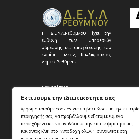
Η Δ.Ε.Υ.Α.Ρεθύμνου έχει την
ευθύνη των υπηρεσιών
ύδρευσης και αποχέτευσης του
ενιαίου, πλέον, Καλλικρατικού,
Δήμου Ρεθύμνου.
Περισσότερα
Εκτιμούμε την ιδιωτικότητά σας
Χρησιμοποιούμε cookies για να βελτιώσουμε την εμπειρί
περιήγησής σας, να προβάλλουμε εξατομικευμένο
περιεχόμενο και να αναλύουμε την επισκεψιμότητά μας.
Κάνοντας κλικ στο "Αποδοχή όλων", συναινείτε στη
χρήση των cookies από εμάς.