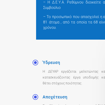
– Η Δ.Ε.Υ.Α. Ρεθύμνου διοικείτε 
Συμβούλιο
– Το προσωπικό που απασχολεί η ε
81 άτομα , από τα οποία τα 68 είν
χρόνου.
\
Ύδρευση
Η ΔΕΥΑΡ εργάζεται μελετώντας κα
κατασκευάζοντας έργα υποδομής κα
θέτει στόχους ποιότητας.
\
Αποχέτευση