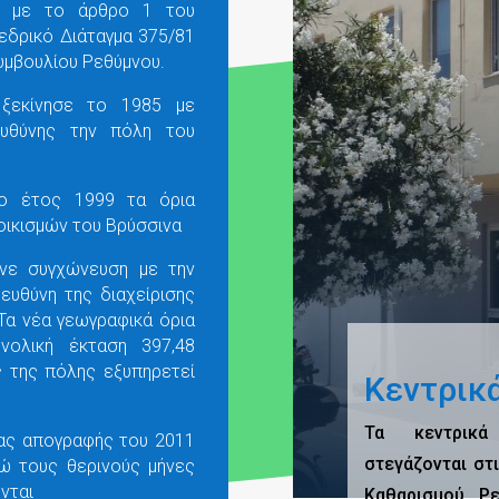
να με το άρθρο 1 του
εδρικό Διάταγμα 375/81
υμβουλίου Ρεθύμνου.
 ξεκίνησε το 1985 με
υθύνης την πόλη του
ο έτος 1999 τα όρια
οικισμών του Βρύσσινα
νε συγχώνευση με την
 ευθύνη της διαχείρισης
 Τα νέα γεωγραφικά όρια
νολική έκταση 397,48
ός της πόλης εξυπηρετεί
Κεντρικ
Τα κεντρικά
ίας απογραφής του 2011
στεγάζονται στ
νώ τους θερινούς μήνες
νται
Καθαρισμού Ρ