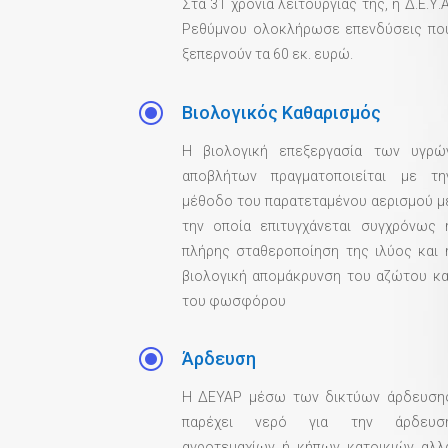
Στα 31 χρόνια λειτουργίας της, η Δ.Ε.Υ.Α
Ρεθύμνου ολοκλήρωσε επενδύσεις πο
ξεπερνούν τα 60 εκ. ευρώ.
\
Βιολογικός Καθαρισμός
Η βιολογική επεξεργασία των υγρώ
αποβλήτων πραγματοποιείται με τη
μέθοδο του παρατεταμένου αερισμού μ
την οποία επιτυγχάνεται συγχρόνως 
πλήρης σταθεροποίηση της ιλύος και 
βιολογική απομάκρυνση του αζώτου κα
του φωσφόρου
\
Άρδευση
Η ΔΕΥΑΡ μέσω των δικτύων άρδευση
παρέχει νερό για την άρδευσ
αγροτεμαχίων ή κήπων κατοικιών αλλ