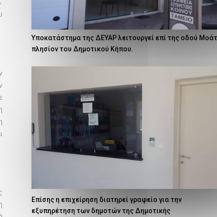
.
υ
Υποκατάστημα της ΔΕΥΑΡ λειτουργεί επί της οδού Μοάτσ
πλησίον του Δημοτικού Κήπου.
ν
ν
ε
η
η
ι
ς
Επίσης η επιχείρηση διατηρεί γραφείο για την
η
εξυπηρέτηση των δημοτών της Δημοτικής
ά