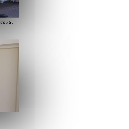
ου 5 ,