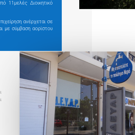
από 11μελές Διοικητικό
πιχείρηση ανέρχεται σε
αι με σύμβαση αορίστου
ι
ι