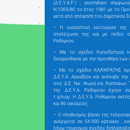
(Δ.Ε.Υ.Α.Ρ.) , συστήθηκε σύμφω
Ν.1069/80 το έτος 1981 με το Προ
μετά από απόφαση του Δημοτικού Σ
– Η ουσιαστική λειτουργία της
στελέχωση της και με πεδίο ε
Ρεθύμνου.
– Με το σχέδιο Καποδίστρια τ
διευρύνθηκαν με την προσθήκη των 
– Με το σχέδιο ΚΑΛΙΚΡΑΤΗΣ έγι
Δ.Ε.Υ.Α. Αρκαδίου και ανέλαβε την
στις Δ.Ε. Νικ. Φωκά και Λαππαίων.
της Δ.Ε.Υ.Α. Ρεθύμνου έχουν συ
τ.χιλιομ. Η Δ.Ε.Υ.Α. Ρεθύμνου εκτ
και 86 οικισμούς.
– Ο πληθυσμός βάσει της τελευτα
ανέρχεται σε 54.900 κάτοικοι , ε
λόγω τουρισμού σχεδόν διπλασιάζο