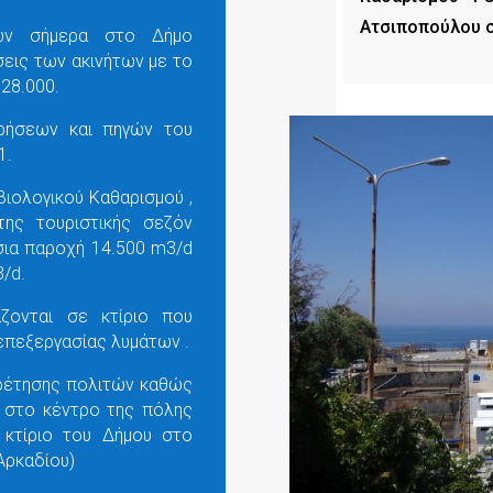
Ατσιποπούλου σ
ών σήμερα στο Δήμο
σεις των ακινήτων με το
28.000.
ρήσεων και πηγών του
1.
ιολογικού Καθαρισμού ,
της τουριστικής σεζόν
σια παροχή 14.500 m3/d
3/d.
ζονται σε κτίριο που
επεξεργασίας λυμάτων .
ηρέτησης πολιτών καθώς
ν στο κέντρο της πόλης
 κτίριο του Δήμου στο
Αρκαδίου)