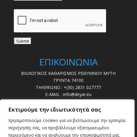
ΕΠΙΚΟΙΝΩΝΙΑ
ΒΙΟΛΟΓΙΚΟΣ ΚΑΘΑΡΙΣΜΟΣ ΡΕΘΥΜΝΟΥ ΜΥΤΗ
ΓΡΥΝΤΑ 74100
ΤΗΛΕΦΩΝΟ : +(30) 2831 027777
E-MAIL : info@deyar.eu
ΩΡΕΣ ΛΕΙΤ. : 07:30 – 15:00
Εκτιμούμε την ιδιωτικότητά σας
ΔΕΥΤΕΡΑ - ΠΑΡΑΣΚΕΥΗ
Χρησιμοποιούμε cookies για να βελτιώσουμε την εμπειρία
ΒΛΑΒΕΣ : 28310 22789
περιήγησής σας, να προβάλλουμε εξατομικευμένο
περιεχόμενο και να αναλύουμε την επισκεψιμότητά μας.