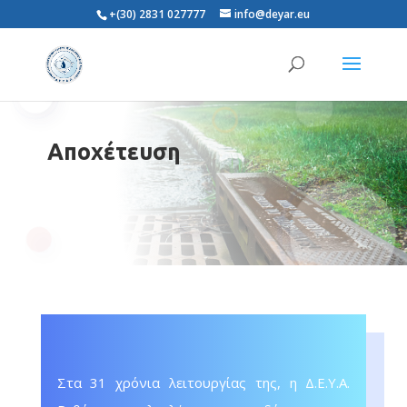
+(30) 2831 027777
info@deyar.eu
Αποχέτευση
Στα 31 χρόνια λειτουργίας της, η Δ.Ε.Υ.Α.