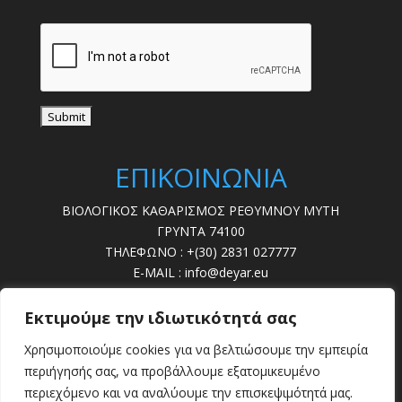
ΕΠΙΚΟΙΝΩΝΙΑ
ΒΙΟΛΟΓΙΚΟΣ ΚΑΘΑΡΙΣΜΟΣ ΡΕΘΥΜΝΟΥ ΜΥΤΗ
ΓΡΥΝΤΑ 74100
ΤΗΛΕΦΩΝΟ : +(30) 2831 027777
E-MAIL : info@deyar.eu
ΩΡΕΣ ΛΕΙΤ. : 07:30 – 15:00
Εκτιμούμε την ιδιωτικότητά σας
ΔΕΥΤΕΡΑ - ΠΑΡΑΣΚΕΥΗ
Χρησιμοποιούμε cookies για να βελτιώσουμε την εμπειρία
ΒΛΑΒΕΣ : 28310 22789
περιήγησής σας, να προβάλλουμε εξατομικευμένο
περιεχόμενο και να αναλύουμε την επισκεψιμότητά μας.