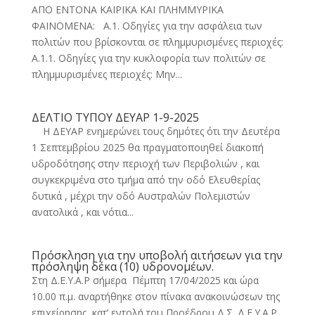
ΑΠΟ ΕΝΤΟΝΑ ΚΑΙΡΙΚΑ ΚΑΙ ΠΛΗΜΜΥΡΙΚΑ
ΦΑΙΝΟΜΕΝΑ: Α.1. Οδηγίες για την ασφάλεια των
πολιτών που βρίσκονται σε πλημμυρισμένες περιοχές:
Α.1.1. Οδηγίες για την κυκλοφορία των πολιτών σε
πλημμυρισμένες περιοχές: Μην...
ΔΕΛΤΙΟ ΤΥΠΟΥ ΔΕΥΑΡ 1-9-2025
Η ΔΕΥΑΡ ενημερώνει τους δημότες ότι την Δευτέρα
1 Σεπτεμβρίου 2025 θα πραγματοποιηθεί διακοπή
υδροδότησης στην περιοχή των Περιβολιών , και
συγκεκριμένα στο τμήμα από την οδό Ελευθερίας
δυτικά , μέχρι την οδό Αυστραλών Πολεμιστών
ανατολικά , και νότια...
Πρόσκληση για την υποβολή αιτήσεων για την
πρόσληψη δέκα (10) υδρονομέων.
Στη Δ.Ε.Υ.Α.Ρ σήμερα Πέμπτη 17/04/2025 και ώρα
10.00 π.μ. αναρτήθηκε στον πίνακα ανακοινώσεων της
επιχείρησης, κατ’ εντολή του Προέδρου Δ.Σ. Δ.Ε.Υ.Α.Ρ,