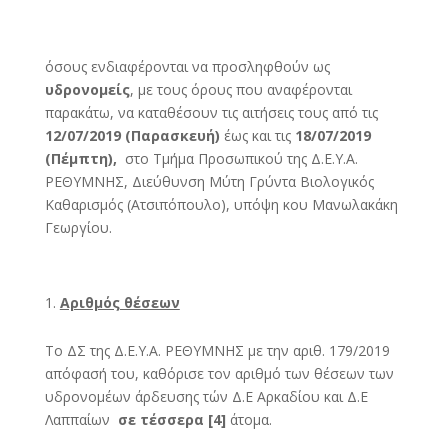
όσους ενδιαφέρονται να προσληφθούν ως
υδρονομείς
, με τους όρους που αναφέρονται
παρακάτω, να καταθέσουν τις αιτήσεις τους από τις
12/07/2019 (Παρασκευή)
έως και τις
18
/07/2019
(Πέμπτη),
στο Τμήμα Προσωπικού της Δ.Ε.Υ.Α.
ΡΕΘΥΜΝΗΣ, Διεύθυνση Μύτη Γρύντα Βιολογικός
Καθαρισμός (Ατσιπόπουλο), υπόψη κου Μανωλακάκη
Γεωργίου.
Αριθμός θέσεων
Το ΔΣ της Δ.Ε.Υ.Α. ΡΕΘΥΜΝΗΣ με την αριθ. 179/2019
απόφασή του, καθόρισε τον αριθμό των θέσεων των
υδρονομέων άρδευσης τών Δ.Ε Αρκαδίου και Δ.Ε
Λαππαίων
σε τέσσερα [4]
άτομα.