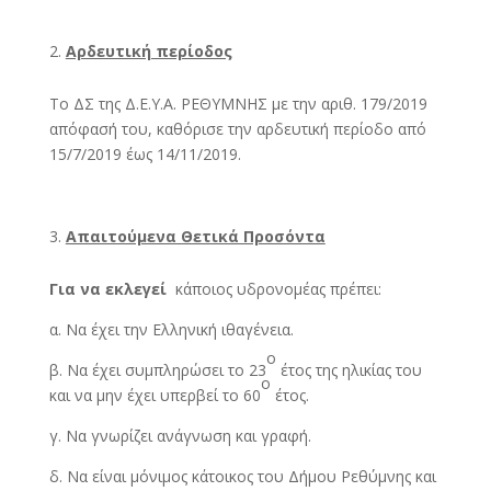
Αρδευτική περίοδος
Το ΔΣ της Δ.Ε.Υ.Α. ΡΕΘΥΜΝΗΣ με την αριθ. 179/2019
απόφασή του, καθόρισε την αρδευτική περίοδο από
15/7/2019 έως 14/11/2019.
Απαιτούμενα Θετικά Προσόντα
Για να εκλεγεί
κάποιος υδρονομέας πρέπει:
α. Να έχει την Ελληνική ιθαγένεια.
ο
β. Να έχει συμπληρώσει το 23
έτος της ηλικίας του
ο
και να μην έχει υπερβεί το 60
έτος.
γ. Να γνωρίζει ανάγνωση και γραφή.
δ. Να είναι μόνιμος κάτοικος του Δήμου Ρεθύμνης και