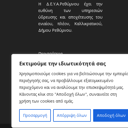
Η Δ.Ε.Υ.Α.Ρεθύμνου έχει την
ευθύνη των υπηρεσιών
ύδρευσης και αποχέτευσης του
ενιαίου, πλέον, Καλλικρατικού,
Δήμου Ρεθύμνου.
Περισσότερα
Εκτιμούμε την ιδιωτικότητά σας
Χρησιμοποιούμε cookies για να βελτιώσουμε την εμπειρί
περιήγησής σας, να προβάλλουμε εξατομικευμένο
περιεχόμενο και να αναλύουμε την επισκεψιμότητά μας.
Κάνοντας κλικ στο "Αποδοχή όλων", συναινείτε στη
χρήση των cookies από εμάς.
Προσαρμογή
Απόρριψη όλων
Αποδοχή όλων