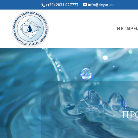
+(30) 2831 027777
info@deyar.eu
Η ΕΤΑΙΡΕΙ
ΠΡ