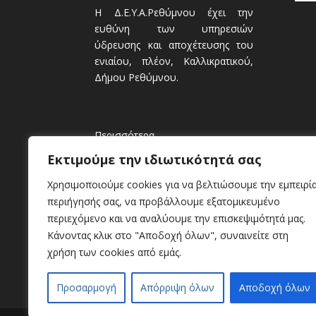
Η Δ.Ε.Υ.Α.Ρεθύμνου έχει την
ευθύνη των υπηρεσιών
ύδρευσης και αποχέτευσης του
ενιαίου, πλέον, Καλλικρατικού,
Δήμου Ρεθύμνου.
Περισσότερα
Εκτιμούμε την ιδιωτικότητά σας
Χρησιμοποιούμε cookies για να βελτιώσουμε την εμπειρί
περιήγησής σας, να προβάλλουμε εξατομικευμένο
περιεχόμενο και να αναλύουμε την επισκεψιμότητά μας.
Κάνοντας κλικ στο "Αποδοχή όλων", συναινείτε στη
χρήση των cookies από εμάς.
Προσαρμογή
Απόρριψη όλων
Αποδοχή όλων