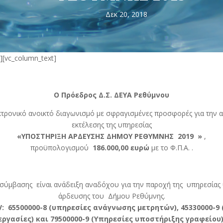
Δεκ 20, 2018
][vc_column_text]
Ο Πρόεδρος Δ.Σ. ΔΕΥΑ Ρεθύμνου
τρονικό ανοικτό διαγωνισμό με σφραγισμένες προσφορές για την 
εκτέλεσης της υπηρεσίας
«ΥΠΟΣΤΗΡΙΞΗ ΑΡΔΕΥΣΗΣ ΔΗΜΟΥ ΡΕΘΥΜΝΗΣ 2019 »
,
προϋπολογισμού
186.000,00 ευρώ
με το Φ.Π.Α. .
ς σύμβασης είναι ανάδειξη αναδόχου για την παροχή της υπηρεσίας 
άρδευσης του Δήμου Ρεθύμνης.
V
:
65500000-8 (υπηρεσίες ανάγνωσης μετρητών), 45330000-9
εργασίες) και 79500000-9 (Υπηρεσίες υποστήριξης γραφείου)