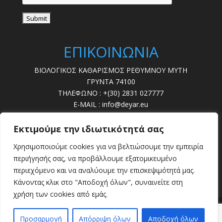
ΕΠΙΚΟΙΝΩΝΙΑ
ΒΙΟΛΟΓΙΚΟΣ ΚΑΘΑΡΙΣΜΟΣ ΡΕΘΥΜΝΟΥ ΜΥΤΗ
ΓΡΥΝΤΑ 74100
ΤΗΛΕΦΩΝΟ : +(30) 2831 027777
E-MAIL : info@deyar.eu
ΩΡΕΣ ΛΕΙΤ. : 07:30 – 15:00
Εκτιμούμε την ιδιωτικότητά σας
ΔΕΥΤΕΡΑ - ΠΑΡΑΣΚΕΥΗ
Χρησιμοποιούμε cookies για να βελτιώσουμε την εμπειρία
ΒΛΑΒΕΣ : 28310 22789
περιήγησής σας, να προβάλλουμε εξατομικευμένο
περιεχόμενο και να αναλύουμε την επισκεψιμότητά μας.
Κάνοντας κλικ στο "Αποδοχή όλων", συναινείτε στη
χρήση των cookies από εμάς.
Προσαρμογή
Απόρριψη όλων
Αποδοχή όλων