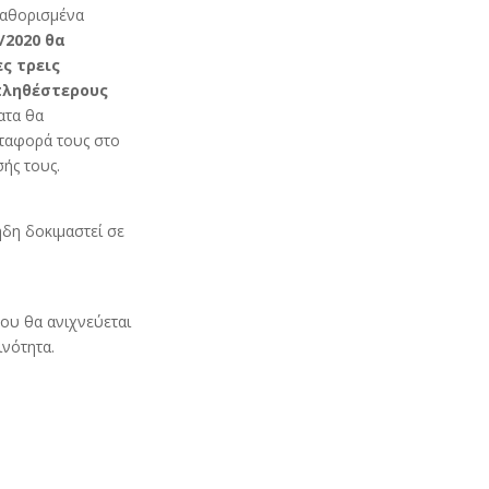
καθορισμένα
/2020 θα
ς τρεις
πληθέστερους
ατα θα
ταφορά τους στο
σής τους.
ήδη δοκιμαστεί σε
ου θα ανιχνεύεται
ινότητα.