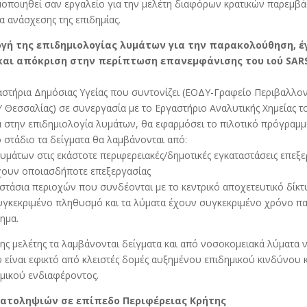
μοποιηθεί σαν εργαλείο για την μελέτη διαφόρων κρατικών παρεμβ
α ανάσχεσης της επιδημίας.
γή της επιδημιολογίας λυμάτων για την παρακολούθηση, έ
και απόκριση στην περίπτωση επανεμφάνισης του ιού SARS
αστήρια Δημόσιας Υγείας που συντονίζει (ΕΟΔΥ-Γραφείο Περιβαλλοντ
 Θεσσαλίας) σε συνεργασία με το Εργαστήριο Αναλυτικής Χημείας τ
ία στην επιδημιολογία λυμάτων, θα εφαρμόσει το πιλοτικό πρόγραμμ
 στάδιο τα δείγματα θα λαμβάνονται από:
λυμάτων στις εκάστοτε περιφερειακές/δημοτικές εγκαταστάσεις επεξ
ύχουν οποιασδήποτε επεξεργασίας
οστάσια περιοχών που συνδέονται με το κεντρικό αποχετευτικό δίκτ
υγκεκριμένο πληθυσμό και τα λύματα έχουν συγκεκριμένο χρόνο π
ημα.
ης μελέτης τα λαμβάνονται δείγματα και από νοσοκομειακά λύματα
 είναι εφικτό από κλειστές δομές αυξημένου επιδημικού κινδύνου κ
ομικού ενδιαφέροντος.
ματοληψιών σε επίπεδο Περιφέρειας Κρήτης