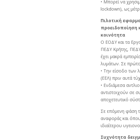
• Μπορεί να χρησι
lockdown), ως μέτρ
Πιλοτική εφαρμο
προειδοποίηση 
κοινότητα
Ο ΕΟΔΥ και τα Εργ
ΠΕΔΥ Κρήτης, ΠΕΔΥ
έχει μακρά εμπειρ
λυμάτων. Σε πρώτο
• Την είσοδο των 
(ΕΕΛ) πριν αυτά τ
• Ενδιάμεσα αντλι
αντιστοιχούν σε σ
αποχετευτικό σύστ
Σε επόμενη φάση τ
αναφοράς και όπου
ιδιαίτερου υγειον
Συχνότητα δειγ