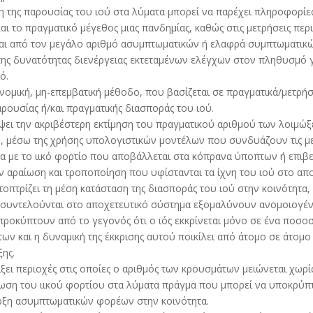
 της παρουσίας του ιού στα λύματα μπορεί να παρέχει πληροφορίες
αι το πραγματικό μέγεθος μιας πανδημίας, καθώς στις μετρήσεις περ
αι από τον μεγάλο αριθμό ασυμπτωματικών ή ελαφρά συμπτωματικ
ι της δυνατότητας διενέργειας εκτεταμένων ελέγχων στον πληθυσμό 
ό.
ονομική, μη-επεμβατική μέθοδο, που βασίζεται σε πραγματικά/μετρή
αρουσίας ή/και πραγματικής διασποράς του ιού.
έψει την ακριβέστερη εκτίμηση του πραγματικού αριθμού των λοιμώξ
 μέσω της χρήσης υπολογιστικών μοντέλων που συνδυάζουν τις μετ
α με το ιικό φορτίο που αποβάλλεται στα κόπρανα ύποπτων ή επι
ν αραίωση και τροποποίηση που υφίστανται τα ίχνη του ιού στο απο
τοπτρίζει τη μέση κατάσταση της διασποράς του ιού στην κοινότητα,
 συντελούνται στο αποχετευτικό σύστημα εξομαλύνουν ανομοιογένε
προκύπτουν από το γεγονός ότι ο ιός εκκρίνεται μόνο σε ένα ποσο
ν και η δυναμική της έκκρισης αυτού ποικίλει από άτομο σε άτομο 
ξης.
ξει περιοχές στις οποίες ο αριθμός των κρουσμάτων μειώνεται χωρί
ίωση του ιικού φορτίου στα λύματα πράγμα που μπορεί να υποκρύπτ
ρξη ασυμπτωματικών φορέων στην κοινότητα.