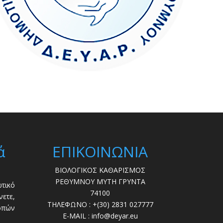
ά
ΕΠΙΚΟΙΝΩΝΙΑ
ΒΙΟΛΟΓΙΚΟΣ ΚΑΘΑΡΙΣΜΟΣ
ΡΕΘΥΜΝΟΥ ΜΥΤΗ ΓΡΥΝΤΑ
τικό
74100
ετε,
ΤΗΛΕΦΩΝΟ : +(30) 2831 027777
οπών
E-MAIL : info@deyar.eu