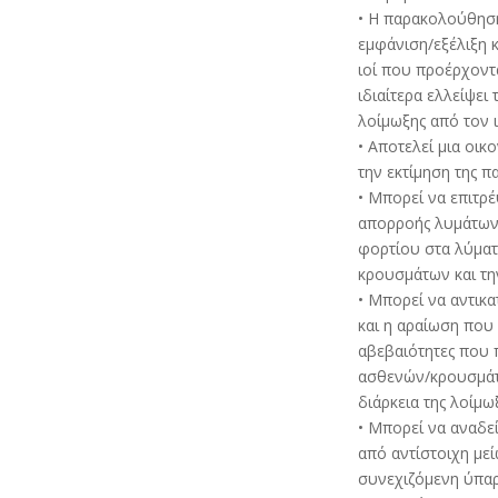
• Η παρακολούθηση
εμφάνιση/εξέλιξη κ
ιοί που προέρχοντ
ιδιαίτερα ελλείψε
λοίμωξης από τον ι
• Αποτελεί μια οικ
την εκτίμηση της π
• Μπορεί να επιτρ
απορροής λυμάτων,
φορτίου στα λύματ
κρουσμάτων και τη
• Μπορεί να αντικα
και η αραίωση που
αβεβαιότητες που 
ασθενών/κρουσμάτω
διάρκεια της λοίμω
• Μπορεί να αναδεί
από αντίστοιχη με
συνεχιζόμενη ύπα