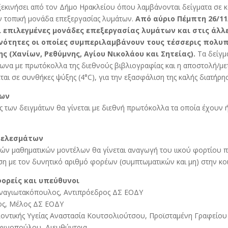
 ξεκινήσει από τον Δήμο Ηρακλείου όπου λαμβάνονται δείγματα σε 
ν τοπική μονάδα επεξεργασίας λυμάτων.
Από αύριο Πέμπτη 26/11
 επιλεγμένες μονάδες επεξεργασίας λυμάτων και στις άλλε
Ενότητες οι οποίες συμπεριλαμβάνουν τους τέσσερις πολυ
ς (Χανίων, Ρεθύμνης, Αγίου Νικολάου και Σητείας).
Τα δείγμ
να με πρωτόκολλα της διεθνούς βιβλιογραφίας και η αποστολή/με
ται σε συνθήκες ψύξης (4°C), για την εξασφάλιση της καλής διατήρη
των
ς των δειγμάτων θα γίνεται με διεθνή πρωτόκολλα τα οποία έχουν 
τελεσμάτων
κών μαθηματικών μοντέλων θα γίνεται αναγωγή του ιικού φορτίου π
ση με τον δυνητικό αριθμό φορέων (συμπτωματικών και μη) στην κο
ορείς και υπεύθυνοι
ναγιωτακόπουλος, Αντιπρόεδρος ΔΣ ΕΟΔΥ
ος, Μέλος ΔΣ ΕΟΔΥ
οντικής Υγείας Αναστασία Κουτσολιούτσου, Προϊσταμένη Γραφείου
φινοπούλου, Διευθύντρια