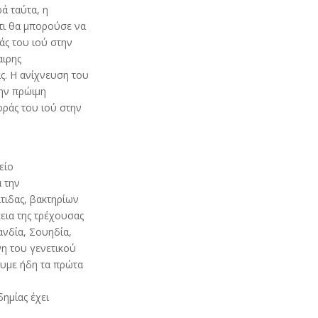
ά ταύτα, η
ότι θα μπορούσε να
άς του ιού στην
αιρης
ς. Η ανίχνευση του
ην πρώιμη
οράς του ιού στην
είο
 την
τιδας, βακτηρίων
εια της τρέχουσας
ανδία, Σουηδία,
νη του γενετικού
ουμε ήδη τα πρώτα
ημίας έχει