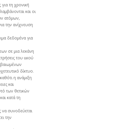
 για τη χρονική
ιλαμβάνονται και οι
ών ατόμων,
για την ανίχνευση
σιμα δεδομένα για
εων σε μια λεκάνη
ρήσεις του ιικού
βεβαιωμένων
χετευτικό δίκτυο.
 καθότι η ανάμιξη
ιες και
στό των θετικών
και κατά τη
ς να συνοδεύεται
ει την