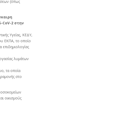
άσεων (όπως
γκαιρη
-CoV-2 στην
ικής Υγείας, ΚΕΔΥ,
ου ΕΚΠΑ, το οποίο
α επιδημιολογίας
εργασίας λυμάτων
υο, τα οποία
αραμονής στο
 νοσοκομείων
αι οικισμούς