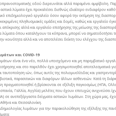
κοπρανοστοματικής οδού διερευνάται αλλά παραμένει αμφίβολη. Παρ
 αστικά λύματα έχει προκαλέσει διεθνώς ιδιαίτερο ενδιαφέρον καθ
ικό επιδημιολογικό εργαλείο όσον αφορά την εκτίμηση της διασπορ
κεκριμένες πληθυσμιακές ομάδες και δομές, καθώς και εργαλείο έγκ
 απόκρισης αλλά και εργαλείο επιτήρησης της μείωσης της διασπορά
α λύματα όπου καταλήγουν τα κόπρανα, μπορεί να σηματοδοτήσει τ
ην κοινότητα αλλά και να αποτελέσει δείκτη του ελέγχου της διασπ
υμάτων και COVID-19
υμάτων είναι ένα νέο, πολλά υποσχόμενο και μη παρεμβατικό εργαλ
ιτήρησης και στο παρελθόν έχει χρησιμοποιηθεί αποτελεσματικά για
 ταυτοποίηση ιών, όπως αυτός της πολιομυελίτιδας και γαστρεντερί
βιοτικά, παρασιτικών και διαφόρων άλλων ασθενειών. Κατά τη διάρκ
δη πραγματοποιηθεί ή βρίσκονται σε εξέλιξη παγκοσμίως (ΗΠΑ, Ολλ
 Ισπανία, Γαλλία, Αγγλία) μελέτες που έχουν επιτυχώς ανιχνεύσει ίχ
NA) σε ανεπεξέργαστα δείγματα αστικών λυμάτων. Στη χώρα μας, έχ
Αθήνα και Θεσσαλονίκη.
ιδημιολογίας λυμάτων για την παρακολούθηση της εξέλιξης της πανδ
ματα: