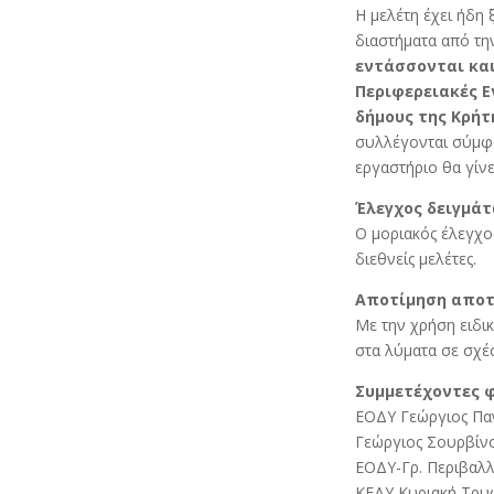
Η μελέτη έχει ήδη
διαστήματα από τη
εντάσσονται και
Περιφερειακές 
δήμους της Κρήτη
συλλέγονται σύμφω
εργαστήριο θα γίνε
Έλεγχος δειγμά
Ο μοριακός έλεγχο
διεθνείς μελέτες.
Αποτίμηση απο
Με την χρήση ειδι
στα λύματα σε σχέ
Συμμετέχοντες φ
ΕΟΔΥ Γεώργιος Πα
Γεώργιος Σουρβίν
ΕΟΔΥ-Γρ. Περιβαλλ
ΚΕΔΥ Κυριακή Τρυ