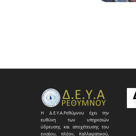
Η Δ.Ε.Υ.Α.Ρεθύμνου έχει την
ευθύνη των υπηρεσιών
ύδρευσης και αποχέτευσης του
ενιαίου, πλέον, Καλλικρατικού,