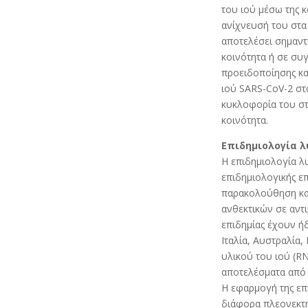
του ιού μέσω της 
ανίχνευσή του στα
αποτελέσει σημαντ
κοινότητα ή σε συγ
προειδοποίησης και
ιού SARS-CoV-2 στ
κυκλοφορία του στ
κοινότητα.
Επιδημιολογία λ
Η επιδημιολογία λ
επιδημιολογικής επ
παρακολούθηση και
ανθεκτικών σε αντι
επιδημίας έχουν ή
Ιταλία, Αυστραλία,
υλικού του ιού (R
αποτελέσματα από 
Η εφαρμογή της επ
διάφορα πλεονεκτή