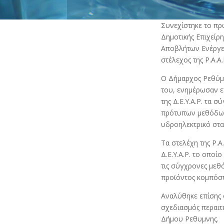
Συνεχίστηκε το πρω
Δημοτικής Επιχείρ
Αποβλήτων Ενέργε
στέλεχος της Ρ.Α.Α.
Ο Δήμαρχος Ρεθύμνη
του, ενημέρωσαν ε
της Δ.Ε.Υ.Α.Ρ. τα
πρότυπων μεθόδων 
υδροηλεκτρικό σταθ
Τα στελέχη της Ρ.Α
Δ.Ε.Υ.Α.Ρ. το οποί
τις σύγχρονες μεθ
προϊόντος κομπόστ
Αναλύθηκε επίσης 
σχεδιασμός περαιτ
Δήμου Ρεθυμνης.