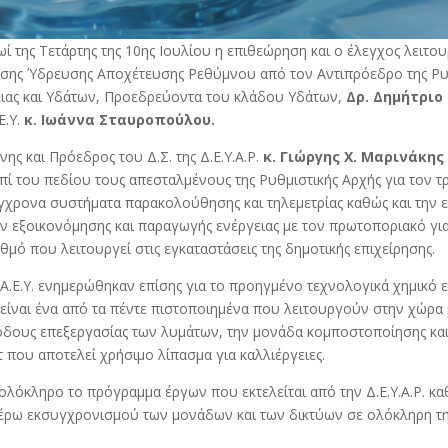
ί της Τετάρτης της 10ης Ιουλίου η επιθεώρηση και ο έλεγχος λειτου
ησης Ύδρευσης Αποχέτευσης Ρεθύμνου από τον Αντιπρόεδρο της Ρυ
ιας και Υδάτων, Προεδρεύοντα του κλάδου Υδάτων,
Δρ. Δημήτριο
Ε.Υ.
κ. Ιωάννα Σταυροπούλου.
ς και Πρόεδρος του Δ.Σ. της Δ.Ε.Υ.Α.Ρ.
κ. Γιώργης Χ. Μαρινάκης
πί του πεδίου τους απεσταλμένους της Ρυθμιστικής Αρχής για τον τ
 σύγχρονα συστήματα παρακολούθησης και τηλεμετρίας καθώς και την
εξοικονόμησης και παραγωγής ενέργειας με τον πρωτοποριακό γι
μό που λειτουργεί στις εγκαταστάσεις της δημοτικής επιχείρησης.
.Α.Ε.Υ. ενημερώθηκαν επίσης για το προηγμένο τεχνολογικά χημικό 
ο είναι ένα από τα πέντε πιστοποιημένα που λειτουργούν στην χώρα 
όδους επεξεργασίας των λυμάτων, την μονάδα κομποστοποίησης κα
 που αποτελεί χρήσιμο λίπασμα για καλλιέργειες.
ολόκληρο το πρόγραμμα έργων που εκτελείται από την Δ.Ε.Υ.Α.Ρ. κα
έρω εκσυγχρονισμού των μονάδων και των δικτύων σε ολόκληρη τη