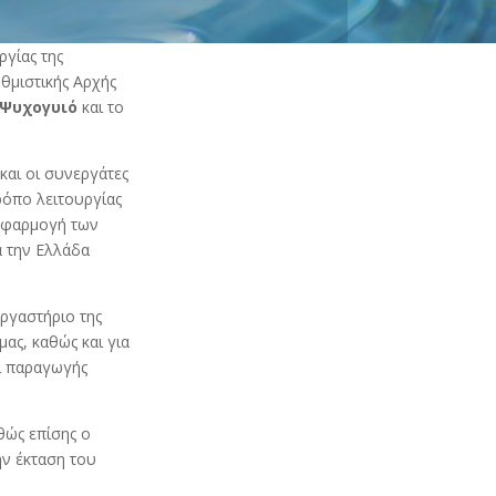
ργίας της
θμιστικής Αρχής
 Ψυχογυιό
και το
και οι συνεργάτες
ρόπο λειτουργίας
 εφαρμογή των
α την Ελλάδα
εργαστήριο της
μας, καθώς και για
ι παραγωγής
θώς επίσης ο
ν έκταση του