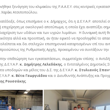
ήθηκε ξενάγηση του κλιμακίου της Ρ.Α.Α.Ε.Υ. στις κεντρικές εγκαταστά
ί Χαράκι Ατσιποπούλου.
κατέδειξε, όπως επισήμανε ο κ. Δήμαρχος, ότι η Δ.Ε.Υ.Α.Ρ. αποτελεί 
 επιχείρηση με οικολογικό αποτύπωμα, η οποία έχει αναπτύξει σημ
διαχείριση των υδάτων και των υγρών λυμάτων. Η δυναμική αυτή θα
κότητα αλλά και προοπτική, αν ήταν εφικτό να προσληφθεί το απα
λείπεται και δει στελεχών επιστημονικά καταρτισμένων επί του αν
κπροσώπους της Ρυθμιστικής Αρχής, προκειμένου να συντάξουν την 
στην επιθεώρηση των εγκαταστάσεων, συμμετείχαν επίσης ο Αντι
ης Δ.Ε.Υ.Α.Ρ.
κ. Δημήτρης Λελεδάκης
, ο Εντεταλμένος Δημοτικός 
α υποδομών και μέλος του Δ.Σ. της Δ.Ε.Υ.Α.Ρ.
κ. Στυλιανός Σπαν
Ε.Υ.Α.Ρ.
κ. Βέτα Γεωργιάδου
και ο Διευθυντής Ανάπτυξης και Προγ
λης Ρουσσάκης
.