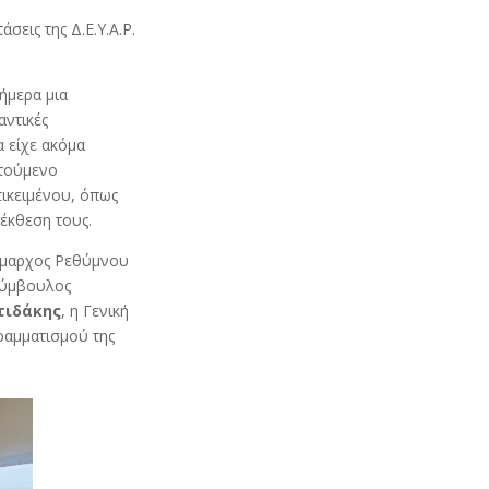
σεις της Δ.Ε.Υ.Α.Ρ.
σήμερα μια
αντικές
 είχε ακόμα
ιτούμενο
τικειμένου, όπως
έκθεση τους.
δήμαρχος Ρεθύμνου
Σύμβουλος
τιδάκης
, η Γενική
ραμματισμού της