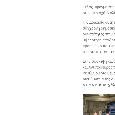
Τέλος, πραγματοποι
στην περιοχή Βιολ
Η διαδικασία αυτή 
σύγχρονη δημοτική
δυνατότητες στην 
υψηλότερη αποδοτι
προσωπικό που υπο
τονίστηκε στους ε
Στην σύσκεψη και 
και Αντιπρόεδρος τ
Ρεθύμνου για θέματ
Διευθύντρια της Δ.
Δ.Ε.Υ.Α.Ρ.
κ. Μιχά