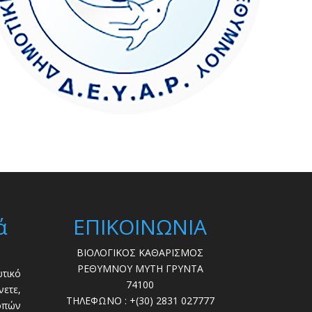
ά
ΕΠΙΚΟΙΝΩΝΙΑ
ΒΙΟΛΟΓΙΚΟΣ ΚΑΘΑΡΙΣΜΟΣ
ΡΕΘΥΜΝΟΥ ΜΥΤΗ ΓΡΥΝΤΑ
τικό
74100
ετε,
ΤΗΛΕΦΩΝΟ : +(30) 2831 027777
οπών