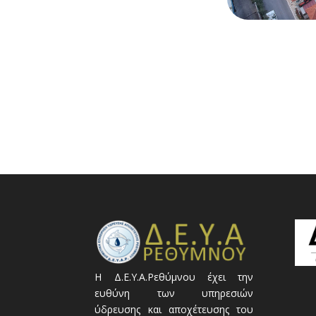
Η Δ.Ε.Υ.Α.Ρεθύμνου έχει την
ευθύνη των υπηρεσιών
ύδρευσης και αποχέτευσης του