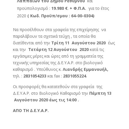
Λαππαίων του Δήμου Ρεθύμνου
και
προϋπολογισμό :
19.980 €
.
+ Φ.Π.Α.
για το έτος
2020
( Κωδ. Προϋπ/σμου : 64-00-
0304
)
Να προσέλθουν στα γραφεία της επιχείρησης να
παραλάβουν τα σχετικά τεύχη , τα οποία θα
διατίθενται από την
Τρίτη 11 Αυγούστου 2020
έως
και την
Τετάρτη 12 Αυγούστου 2020
κατά τις
εργάσιμες μέρες και ώρες από τη γραμματεία της
τεχνικής υπηρεσίας της Δ.Ε.Υ.Α.Ρ. στο βιολογικό
καθαρισμό . Υπεύθυνος κ.
Λιανδρής Εμμανουήλ,
τηλ. :
2831054233
και fax :
2831055224
.
Οι προσφορές θα κατατεθούν στα γραφεία της
Δ.Ε.Υ.Α.Ρ. στο Βιολογικό Καθαρισμό την
Πέμπτη 13
Αυγούστου 2020 έως τις 14:00 .
ΑΠΟ ΤΗ Δ.Ε.Υ.Α.Ρ.