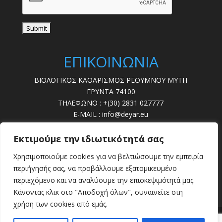
ΕΠΙΚΟΙΝΩΝΙΑ
ΒΙΟΛΟΓΙΚΟΣ ΚΑΘΑΡΙΣΜΟΣ ΡΕΘΥΜΝΟΥ ΜΥΤΗ
ΓΡΥΝΤΑ 74100
ΤΗΛΕΦΩΝΟ : +(30) 2831 027777
E-MAIL : info@deyar.eu
ΩΡΕΣ ΛΕΙΤ. : 07:30 – 15:00
Εκτιμούμε την ιδιωτικότητά σας
ΔΕΥΤΕΡΑ - ΠΑΡΑΣΚΕΥΗ
Χρησιμοποιούμε cookies για να βελτιώσουμε την εμπειρία
ΒΛΑΒΕΣ : 28310 22789
περιήγησής σας, να προβάλλουμε εξατομικευμένο
περιεχόμενο και να αναλύουμε την επισκεψιμότητά μας.
Κάνοντας κλικ στο "Αποδοχή όλων", συναινείτε στη
χρήση των cookies από εμάς.