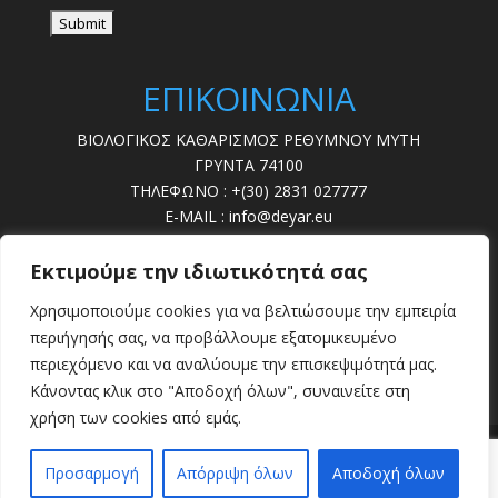
ΕΠΙΚΟΙΝΩΝΙΑ
ΒΙΟΛΟΓΙΚΟΣ ΚΑΘΑΡΙΣΜΟΣ ΡΕΘΥΜΝΟΥ ΜΥΤΗ
ΓΡΥΝΤΑ 74100
ΤΗΛΕΦΩΝΟ : +(30) 2831 027777
E-MAIL : info@deyar.eu
ΩΡΕΣ ΛΕΙΤ. : 07:30 – 15:00
Εκτιμούμε την ιδιωτικότητά σας
ΔΕΥΤΕΡΑ - ΠΑΡΑΣΚΕΥΗ
Χρησιμοποιούμε cookies για να βελτιώσουμε την εμπειρία
ΒΛΑΒΕΣ : 28310 22789
περιήγησής σας, να προβάλλουμε εξατομικευμένο
περιεχόμενο και να αναλύουμε την επισκεψιμότητά μας.
Κάνοντας κλικ στο "Αποδοχή όλων", συναινείτε στη
χρήση των cookies από εμάς.
Προσαρμογή
Απόρριψη όλων
Αποδοχή όλων
powered by
EMD infoTech
| copyrights Δ.Ε.Υ.Α.Ρ.