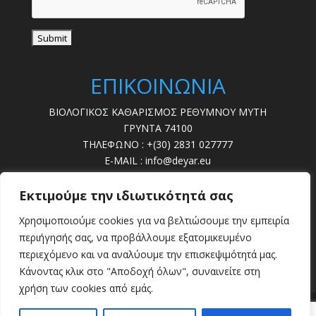
ΕΠΙΚΟΙΝΩΝΙΑ
ΒΙΟΛΟΓΙΚΟΣ ΚΑΘΑΡΙΣΜΟΣ ΡΕΘΥΜΝΟΥ ΜΥΤΗ
ΓΡΥΝΤΑ 74100
ΤΗΛΕΦΩΝΟ : +(30) 2831 027777
E-MAIL : info@deyar.eu
ΩΡΕΣ ΛΕΙΤ. : 07:30 – 15:00
Εκτιμούμε την ιδιωτικότητά σας
ΔΕΥΤΕΡΑ - ΠΑΡΑΣΚΕΥΗ
Χρησιμοποιούμε cookies για να βελτιώσουμε την εμπειρία
ΒΛΑΒΕΣ : 28310 22789
περιήγησής σας, να προβάλλουμε εξατομικευμένο
περιεχόμενο και να αναλύουμε την επισκεψιμότητά μας.
Κάνοντας κλικ στο "Αποδοχή όλων", συναινείτε στη
χρήση των cookies από εμάς.