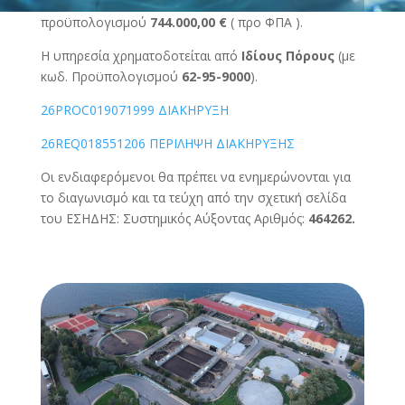
προϋπολογισμού
744.000,00 €
( προ ΦΠΑ ).
Η υπηρεσία χρηματοδοτείται από
Ιδίους Πόρους
(με
κωδ. Προϋπολογισμού
62-95-9000
).
26PROC019071999 ΔΙΑΚΗΡΥΞΗ
26REQ018551206 ΠΕΡΙΛΗΨΗ ΔΙΑΚΗΡΥΞΗΣ
Οι ενδιαφερόμενοι θα πρέπει να ενημερώνονται για
το διαγωνισμό και τα τεύχη από την σχετική σελίδα
του ΕΣΗΔΗΣ: Συστημικός Αύξοντας Αριθμός:
464262.