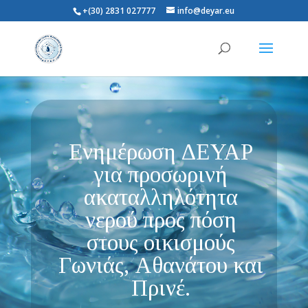
+(30) 2831 027777
info@deyar.eu
Ενημέρωση ΔΕΥΑΡ
για προσωρινή
ακαταλληλότητα
νερού προς πόση
στους οικισμούς
Γωνιάς, Αθανάτου και
Πρινέ.