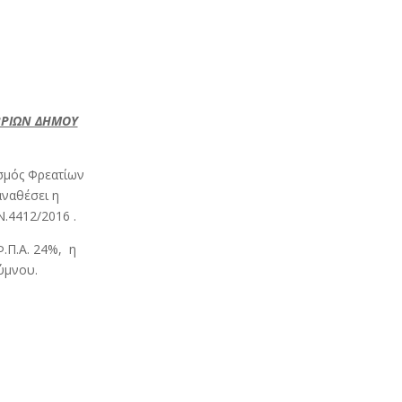
ΜΒΡΙΩΝ ΔΗΜΟΥ
σμός Φρεατίων
ναθέσει η
Ν.4412/2016 .
.Π.Α. 24%, η
ύμνου.