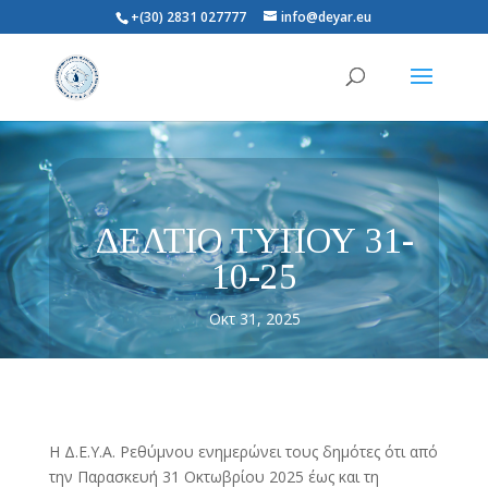
+(30) 2831 027777
info@deyar.eu
ΔΕΛΤΙΟ ΤΥΠΟΥ 31-
10-25
Οκτ 31, 2025
Η Δ.Ε.Υ.Α. Ρεθύμνου ενημερώνει τους δημότες ότι από
την Παρασκευή 31 Οκτωβρίου 2025 έως και τη