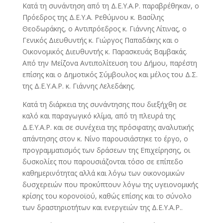
Κατά τη συνάντηση από τη Δ.Ε.Υ.Α.Ρ. παραβρέθηκαν, ο
Πρόεδρος της Δ.Ε.Υ.Α. Ρεθύμνου κ. Βασίλης
Θεοδωράκης, ο Αντιπρόεδρος κ. Γιάννης Λίτινας, ο
Γενικός Διευθυντής κ. Γιώργος Παπαδάκης και ο
Οικονομικός Διευθυντής κ. Παρασκευάς Βαμβακάς.
Από την Μείζονα Αντιπολίτευση του Δήμου, παρέστη
επίσης και ο Δημοτικός Σύμβουλος και μέλος του Δ.Σ.
της Δ.Ε.Υ.Α.Ρ. κ. Γιάννης Λελεδάκης.
Κατά τη διάρκεια της συνάντησης που διεξήχθη σε
καλό και παραγωγικό κλίμα, από τη πλευρά της
Δ.Ε.Υ.Α.Ρ. και σε συνέχεια της πρόσφατης αναλυτικής
απάντησης στον κ. Νίνο παρουσιάστηκε το έργο, ο
προγραμματισμός των δράσεων της Επιχείρησης, οι
δυσκολίες που παρουσιάζονται τόσο σε επίπεδο
καθημερινότητας αλλά και λόγω των οικονομικών
δυσχερειών που προκύπτουν λόγω της υγειονομικής
κρίσης του κορονοϊού, καθώς επίσης και το σύνολο
των δραστηριοτήτων και ενεργειών της Δ.Ε.Υ.Α.Ρ..