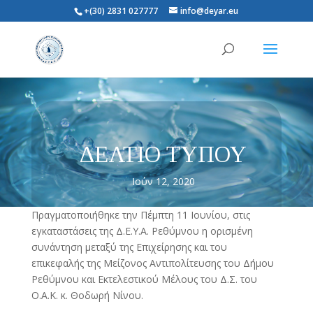
+(30) 2831 027777
info@deyar.eu
ΔΕΛΤΙΟ ΤΥΠΟΥ
Ιούν 12, 2020
Πραγματοποιήθηκε την Πέμπτη 11 Ιουνίου, στις
εγκαταστάσεις της Δ.Ε.Υ.Α. Ρεθύμνου η ορισμένη
συνάντηση μεταξύ της Επιχείρησης και του
επικεφαλής της Μείζονος Αντιπολίτευσης του Δήμου
Ρεθύμνου και Εκτελεστικού Μέλους του Δ.Σ. του
Ο.Α.Κ. κ. Θοδωρή Νίνου.