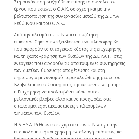
Στη συνάντηση συζητήθηκε επίσης το σύνολο του
έργου που εκτελεί ο Ο.Α.Κ. σε σχέση και με την
βελτιστοποίηση της συνεργασίας μεταξύ της Δ.Ε.Υ.Α.
Ρεθύμνου και του Ο.Α.Κ..
Από την πλευρά του κ. Νίνου η συζήτηση
επικεντρώθηκε στην εξειδίκευση των πληροφοριών
που αφορούν το ενεργειακό κόστος της επιχείρησης
και τη χαρτογράφηση των δικτύων της Δ.Ε.Υ.Α.Ρ., στις
ενέργειες που αφορούν τις απαιτούμενες συντηρήσεις
των δικτύων ύδρευσης-αποχέτευσης και στη
δημιουργία μηχανισμού παρακολούθησης μέσω του
Βλαβοληπτικού Συστήματος, προκειμένου να μπορεί
η Επιχείρηση να προλαμβάνει μέσω αυτού,
μελλοντικές βλάβες αλλά και να προχωράει στις
απαιτούμενες αντικαταστάσεις επιβαρυμένων
τμημάτων των δικτύων.
Η Δ.Ε.Υ.Α. Ρεθύμνου ευχαριστεί τον κ. Νίνο για την
εποικοδομητική και χρήσιμη ανταλλαγή απόψεων, και
βρίσκεται στη διάθεση οποιουδήποτε μπορεί να