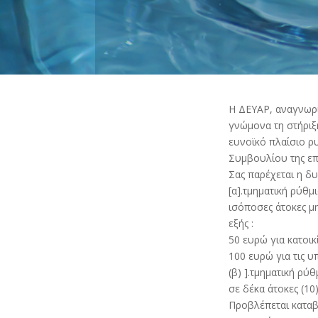
Η ΔΕΥΑΡ, αναγνωρίζ
γνώμονα τη στήριξ
ευνοϊκό πλαίσιο ρ
Συμβουλίου της επ
Σας παρέχεται η δ
[α].τμηματική ρύθ
ισόποσες άτοκες μ
εξής :
50 ευρώ για κατοικί
100 ευρώ για τις υ
(β) ].τμηματική ρ
σε δέκα άτοκες (10
Προβλέπεται καταβ