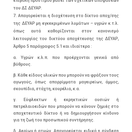
επιβολή προστίμου βάσει των σχετικών αποφάσεων
του ΔΣ ΔΕΥΑΡ.
Απαγορεύεται η διοχέτευση στο δίκτυο αποχ/σης
της ΔΕΥΑΡ μη εγκεκριμένων λυμάτων – υγρών κ.τ.λ.
όπως αυτά καθορίζονται στον κανονισμό
λειτουργίας του δικτύου αποχέτευσης της ΔΕΥΑΡ,
Άρθρο 5 παράγραφος 5.1 και ιδιαίτερα :
α. Υγρών κ.λ.π. που προέρχονται γενικά από
βόθρους.
β. Κάθε είδους υλικών που μπορούν να φράξουν τους
αγωγούς, όπως απορρίμματα μαγειρείων, άμμος,
σκουπίδια, στάχτη, κουρέλια, κ.α.
γ. Εύφλεκτων ή εκρηκτικών ουσιών ή
πετρελαιοειδών που μπορούν να κάνουν ζημιές στο
αποχετευτικό δίκτυο ή να δημιουργήσουν κίνδυνο
για τη ζωή του προσωπικού συντήρησης.
δ. Αερίων ή ατμών. Απαγορεύεται ειδικά η σύνδεση