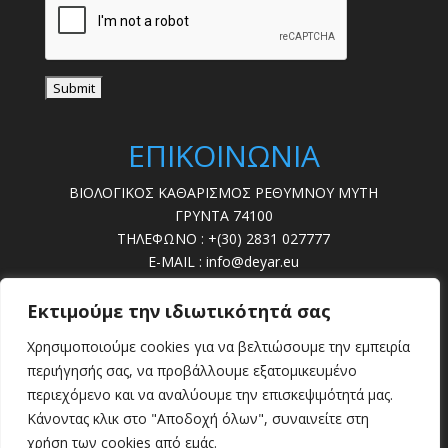
ΕΠΙΚΟΙΝΩΝΙΑ
ΒΙΟΛΟΓΙΚΟΣ ΚΑΘΑΡΙΣΜΟΣ ΡΕΘΥΜΝΟΥ ΜΥΤΗ
ΓΡΥΝΤΑ 74100
ΤΗΛΕΦΩΝΟ : +(30) 2831 027777
E-MAIL : info@deyar.eu
ΩΡΕΣ ΛΕΙΤ. : 07:30 – 15:00
Εκτιμούμε την ιδιωτικότητά σας
ΔΕΥΤΕΡΑ - ΠΑΡΑΣΚΕΥΗ
Χρησιμοποιούμε cookies για να βελτιώσουμε την εμπειρία
ΒΛΑΒΕΣ : 28310 22789
περιήγησής σας, να προβάλλουμε εξατομικευμένο
περιεχόμενο και να αναλύουμε την επισκεψιμότητά μας.
Κάνοντας κλικ στο "Αποδοχή όλων", συναινείτε στη
χρήση των cookies από εμάς.